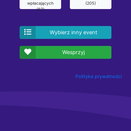
wpłacających
(205)
(87)
Wybierz inny event
Wesprzyj
Polityka prywatności